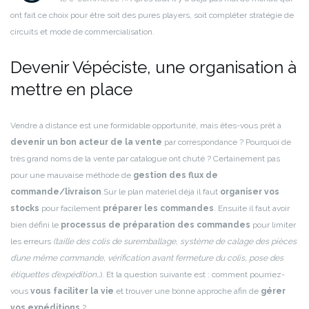
ont fait ce choix pour être soit des pures players, soit compléter stratégie de
circuits et mode de commercialisation.
Devenir Vépéciste, une organisation à
mettre en place
Vendre à distance est une formidable opportunité, mais êtes-vous prêt à
devenir un bon acteur de la vente
par correspondance ? Pourquoi de
très grand noms de la vente par catalogue ont chuté ? Certainement pas
pour une mauvaise méthode de
gestion des flux de
commande/livraison
.
Sur le plan matériel déjà il faut
organiser vos
stocks
pour facilement
préparer les commandes
. Ensuite il faut avoir
bien défini le
processus de préparation des commandes
pour limiter
les erreurs
(taille des colis de suremballage, système de calage des pièces
d’une même commande, vérification avant fermeture du colis, pose des
étiquettes d’expédition…
). Et la question suivante est : comment pourriez-
vous
vous faciliter la vie
et trouver une bonne approche afin de
gérer
vos expéditions
?