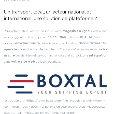
Un transport local, un acteur national et
international, une solution de plateforme ?
Pour votre e-shop, votre e-boutique, votre
magasin en ligne
, Cortical.net
vous suggère de faire appel à
une solution
telle que
BOXTAL
. Vous
pouvez
envoyer
,
suivre
, faire livrer en points relais,
choisir différents
opérateurs
en fonction de vos clients (
France, outremer, étranger….
)
être
assuré
pendant le fret de vos marchandises, et surtout, une
intégration
dans
votre site web
de façon optimale.
[su_button url= »https://www.boxtal.com/fr/fr/accueil » target= »blank »
icon= »icon: truck » desc= »et parlons-en pour votre e-shop ! »]Découvrez
BOXTAL = OPTIMISEZ vos EXPÉDITIONS[/su_button]