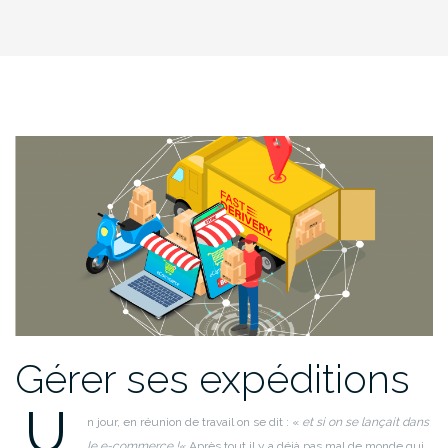
Gérer ses expéditions
U
n jour, en réunion de travail on se dit : «
et si on se lançait dans
le e-commerce !
«
Après tout il y a déjà pas mal de monde qui