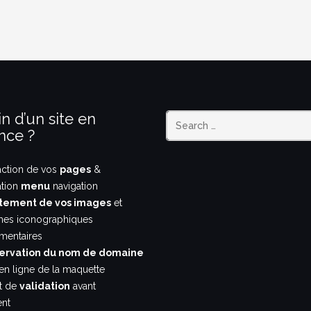
n d’un site en
nce ?
action de vos
pages
&
ation
menu
navigation
tement de vos images
et
hes iconographiques
entaires
ervation du nom de domaine
en ligne de la maquette
nt de
validation
avant
nt