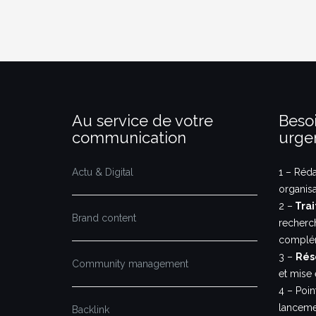
Au service de votre
Besoi
communication
urge
Actu & Digital
1 – Réd
organis
2 –
Trai
Brand content
recherc
complém
3 –
Rés
Community management
et mise 
4 – Poi
lanceme
Backlink