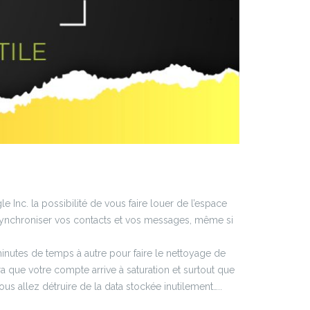
Inc. la possibilité de vous faire louer de l’espace
 synchroniser vos contacts et vos messages, même si
inutes de temps à autre pour faire le nettoyage de
 que votre compte arrive à saturation et surtout que
s allez détruire de la data stockée inutilement…..