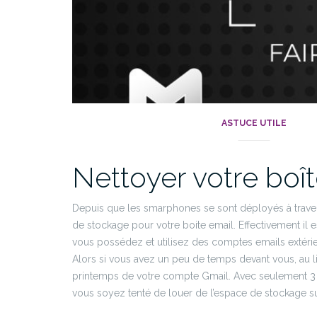
ASTUCE UTILE
Nettoyer votre boît
Depuis que les smarphones se sont déployés à travers 
de stockage pour votre boite email. Effectivement il
vous possédez et utilisez des comptes emails extérie
Alors si vous avez un peu de temps devant vous, au l
printemps de votre compte Gmail. Avec seulement 3 ma
vous soyez tenté de louer de l’espace de stockage sup