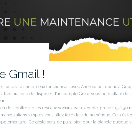
e Gmail !
toute la planète, ceux fonctionnant avec Android ont donné à Google 
 est très pratique de disposer d’un compte Gmail vous permettant de
urs.
ieu de scroller sur les réseaux sociaux par exemple, prenez 15 à 30 m
nipulations simples vous allez faire du vide numérique. Cela évitera
plémentaire. Ce geste sera, de plus, bien pour la planète puisque vou