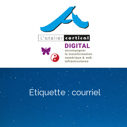
Aller
au
contenu
Étiquette :
courriel