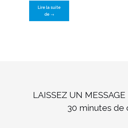
Lire la suite
« Nettoyer
de
→
votre
boîte
Gmail
! »
LAISSEZ UN MESSAGE 
30 minutes de co