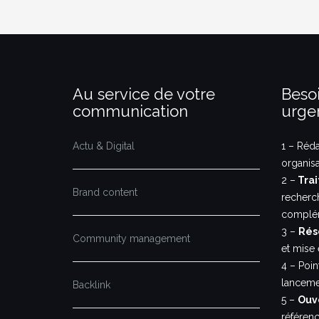
Au service de votre
Besoi
communication
urge
Actu & Digital
1 – Réd
organis
2 –
Trai
Brand content
recherc
complém
3 –
Rés
Community management
et mise 
4 – Poi
lanceme
Backlink
5 –
Ouve
référen