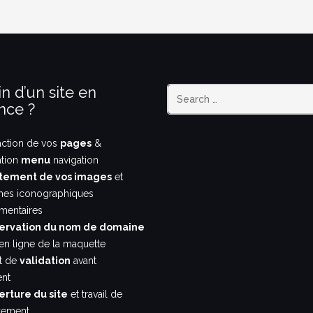
n d’un site en
nce ?
action de vos
pages
&
ation
menu
navigation
tement de vos images
et
hes iconographiques
entaires
ervation du nom de domaine
en ligne de la maquette
nt de
validation
avant
nt
rture du site
et travail de
cement