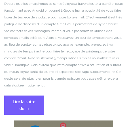
Depuis que les smarphones se sont déployés à travers toute la planète, ceux
fonctionnant avec Android ont donné à Google Inc. la possibilité de vous faire
louer de l’espace de stockage pour votre boite email. Effectivement il est très
pratique de disposer d’un compte Gmail vous permettant de synchroniser
vos contacts et vos messages, même si vous possédez et utilisez des
comptes emails extérieurs.
Alors si vous avez un peu de temps devant vous,
au lieu de scroller sur les réseaux sociaux par exemple, prenez 15 à 30
minutes de temps à autre pour faire le nettoyage de printemps de votre
compte Gmail. Avec seulement 3 manipulations simples vous allez faire du
vide numérique. Cela évitera que votre compte arrive à saturation et surtout
que vous soyez tenté de louer de l’espace de stockage supplémentaire. Ce
geste sera, de plus, bien pour la planète puisque vous allez détruire de la
data stockée inutilement…..
Lire la suite
« Nettoyer
de
→
votre
boîte