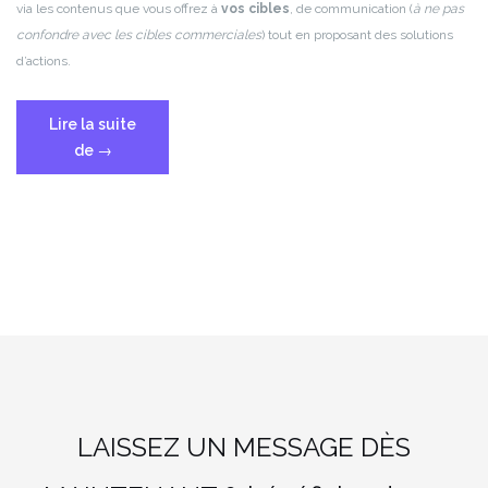
via les contenus que vous offrez à
vos cibles
, de communication (
à ne pas
confondre avec les cibles commerciales
) tout en proposant des solutions
d’actions.
Lire la suite
« Marketing
de
→
digital
&
astuces »
LAISSEZ UN MESSAGE DÈS