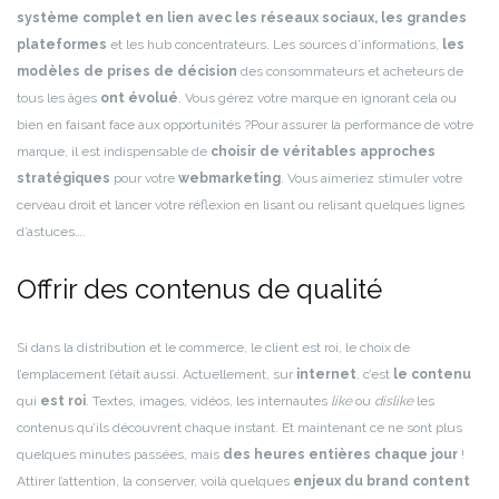
système complet en lien avec les réseaux sociaux, les grandes
plateformes
et les hub concentrateurs. Les sources d’informations,
les
modèles de prises de décision
des consommateurs et acheteurs de
tous les âges
ont évolué
. Vous gérez votre marque en ignorant cela ou
bien en faisant face aux opportunités ?
Pour assurer la performance de votre
marque, il est indispensable de
choisir de véritables approches
stratégiques
pour votre
webmarketing
. Vous aimeriez stimuler votre
cerveau droit et lancer votre réflexion en lisant ou relisant quelques lignes
d’astuces….
Offrir des contenus de qualité
Si dans la distribution et le commerce, le client est roi, le choix de
l’emplacement l’était aussi. Actuellement, sur
internet
, c’est
le contenu
qui
est roi
. Textes, images, vidéos, les internautes
like
ou
dislike
les
contenus qu’ils découvrent chaque instant. Et maintenant ce ne sont plus
quelques minutes passées, mais
des heures entières chaque jour
!
Attirer l’attention, la conserver, voilà quelques
enjeux du brand content