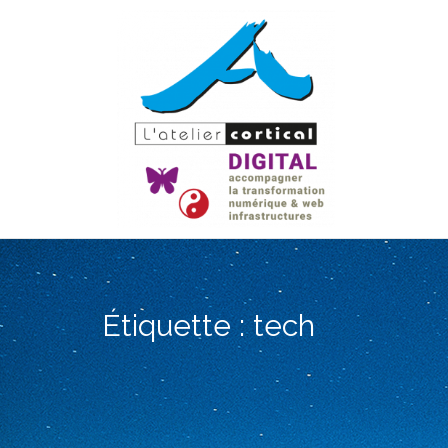
Aller
au
contenu
Étiquette :
tech