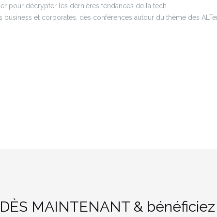
er pour décrypter les dernières tendances de la tech.
 business et corporates, des conférences autour du thème des ALTer
DÈS MAINTENANT & bénéficiez