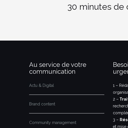
30 minutes de co
Au service de votre
Besoi
communication
urge
Actu & Digital
1 – Réd
organis
2 –
Trai
Brand content
recherc
complém
3 –
Rés
Community management
et mise 