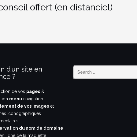
nseil offert (en distanciel)
n d’un site en
nce ?
action de vos
pages
&
ation
menu
navigation
tement de vos images
et
hes iconographiques
entaires
ervation du nom de domaine
en ligne de la maquette