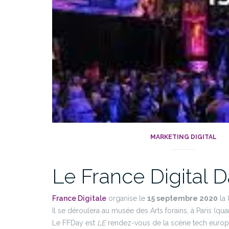
MARKETING DIGITAL
Le France Digital 
France Digitale
organise le
15 septembre 2020
la 
Il se déroulera au musée des Arts forains, à Paris (quar
Le FFDay est
LE
rendez-vous de la scène tech europée