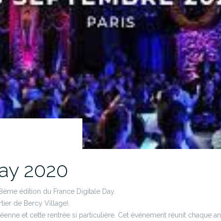
Day 2020
8ème édition du France Digitale Day.
tier de Bercy Village).
nne et cette rentrée si particulière. Cet événement réunit chaque an