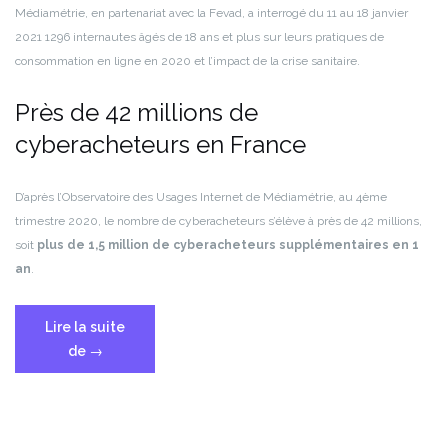
Médiamétrie, en partenariat avec la Fevad, a interrogé du 11 au 18 janvier
2021 1296 internautes âgés de 18 ans et plus sur leurs pratiques de
consommation en ligne en 2020 et l’impact de la crise sanitaire.
Près de 42 millions de
cyberacheteurs en France
D’après l’Observatoire des Usages Internet de Médiamétrie, au 4ème
trimestre 2020, le nombre de cyberacheteurs s’élève à près de 42 millions,
soit
plus de 1,5 million de cyberacheteurs supplémentaires en 1
an
.
Lire la suite
« Bilan
de
→
du
e-
commerce
en