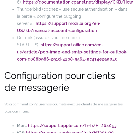
6):
https://documentation.cpanel.net/display/CKB/Ho
Thunderbird (cochez « use secure authentification » dans
la partie « configure the outgoing
server »):
https://support.mozilla.org/en-
US/kb/manual-account-configuration
Outlook (assurez-vous de choisir
STARTTLS):
https://support.office.com/en-
us/article/pop-imap-and-smtp-settings-for-outlook-
com-d088b986-291d-42b8-9564-9c414e2aa040
Configuration pour clients
de messagerie
Voici comment configurer vos courriels avec les clients de messagerie les
plus communs.
Mail:
https://support.apple.com/fr-fr/HT204093
iOS:
https://support.apple.com/fr-fr/HT201320