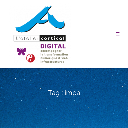
Aller
au
contenu
Tag :
impa